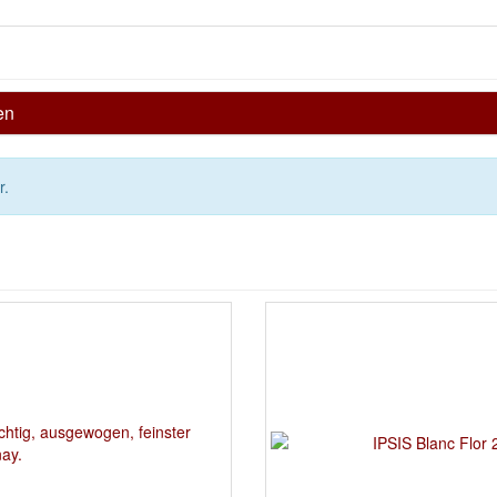
en
r.