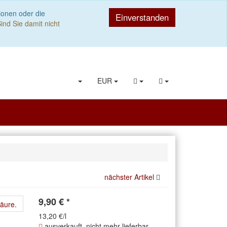
ionen oder die
Einverstanden
ind Sie damit nicht
EUR
nächster Artikel
9,90
€
*
13,20 €/l
ausverkauft, nicht mehr lieferbar