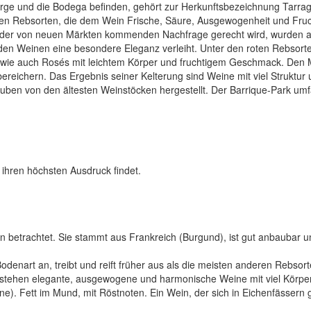
rge und die Bodega befinden, gehört zur Herkunftsbezeichnung Tarra
sen Rebsorten, die dem Wein Frische, Säure, Ausgewogenheit und Fruc
das der von neuen Märkten kommenden Nachfrage gerecht wird, wurden
n Weinen eine besondere Eleganz verleiht. Unter den roten Rebsorten 
 wie auch Rosés mit leichtem Körper und fruchtigem Geschmack. Den 
eichern. Das Ergebnis seiner Kelterung sind Weine mit viel Struktur 
uben von den ältesten Weinstöcken hergestellt. Der Barrique-Park um
 ihren höchsten Ausdruck findet.
n betrachtet. Sie stammt aus Frankreich (Burgund), ist gut anbaubar un
 Bodenart an, treibt und reift früher aus als die meisten anderen Rebso
tstehen elegante, ausgewogene und harmonische Weine mit viel Körper 
). Fett im Mund, mit Röstnoten. Ein Wein, der sich in Eichenfässern 