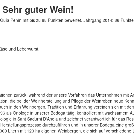
 Sehr guter Wein!
Guía Peñín mit bis zu 88 Punkten bewertet. Jahrgang 2014: 86 Punkte
Käse und Leberwurst.
ationen zurück, während der unsere Vorfahren das Unternehmen mit Ar
ion, die bei der Weinherstellung und Pflege der Weinreben neue Kenntn
e auch in den Weinbergen. Tradition und Erfahrung vereinen sich mit
96 als Önologe in unserer Bodega tätig, kontrolliert mit wachsamem 
logie in Sant Sadurni D'Anoia und zeichnet verantwortlich für das Res
t alle Herstellungsprozesse durchzuführen und in unserer Bodega eine g
000 Litern mit 120 ha eigenen Weinbergen, die sich auf verschiedene 