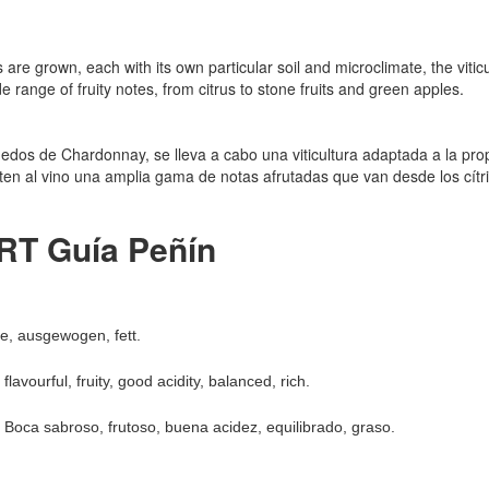
re grown, each with its own particular soil and microclimate, the viticu
e range of fruity notes, from citrus to stone fruits and green apples.
ñedos de Chardonnay, se lleva a cabo una viticultura adaptada a la prop
miten al vino una amplia gama de notas afrutadas que van desde los cít
 Guía Peñín
, ausgewogen, fett.
 flavourful, fruity, good acidity, balanced, rich.
l. Boca sabroso, frutoso, buena acidez, equilibrado, graso.